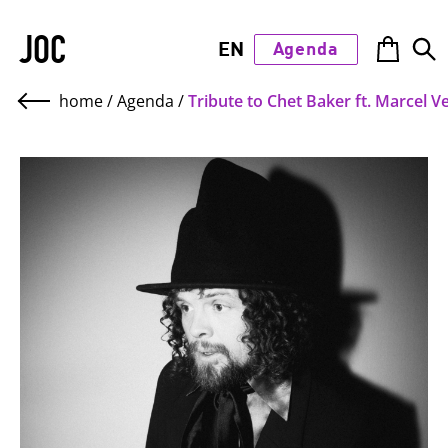
JOC
EN
Agenda
home
/
Agenda
/
Tribute to Chet Baker ft. Marcel 