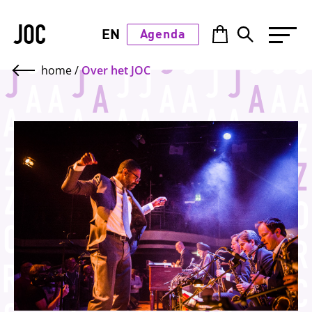
JOC
EN
Agenda
home
/
Over het JOC
Start