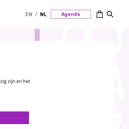
Agenda
EN
/
NL
ig zijn en het