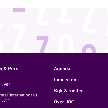
n & Pers
Agenda
Concerten
4 2987
Kijk & luister
mtai
(Internationaal)
5 6711
Over JOC