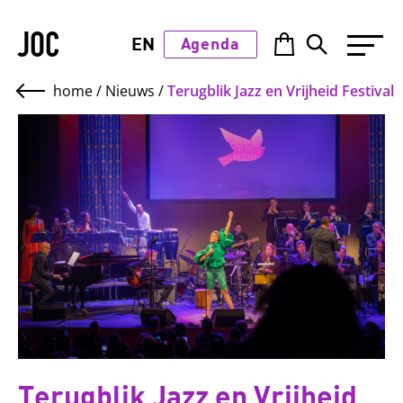
JOC
EN
Agenda
home
/
Nieuws
/
Terugblik Jazz en Vrijheid Festival
Terugblik Jazz en Vrijheid