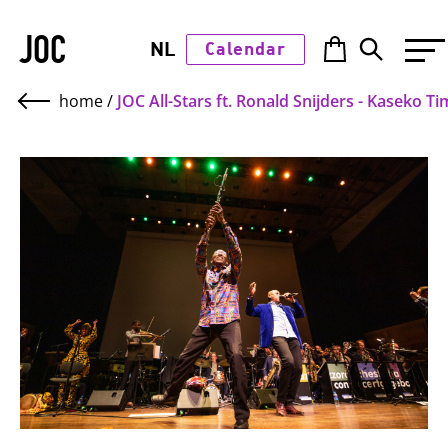
JOC
NL
Calendar
home
/
JOC All-Stars ft. Ronald Snijders - Kaseko Ti