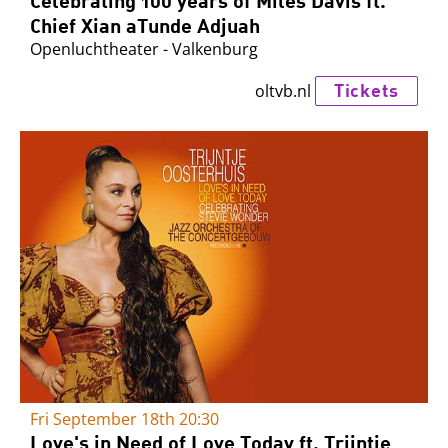
Chief Xian aTunde Adjuah
Openluchtheater - Valkenburg
Tickets
oltvb.nl
Fri September 18th
20:30
Love's in Need of Love Today ft. Trijntje