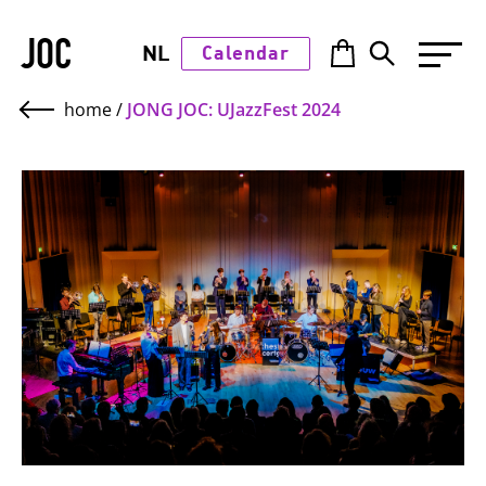
JOC
NL
Calendar
home
/
JONG JOC: UJazzFest 2024