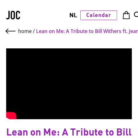
JOC
NL
Calendar
home
/
Lean on Me: A Tribute to Bill Withers ft. J
Lean on Me: A Tribute to Bill