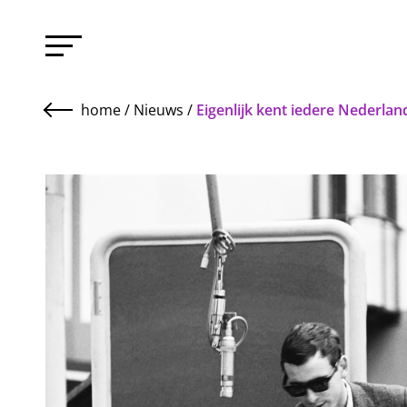
home
/
Nieuws
/
Eigenlijk kent iedere Nederlan