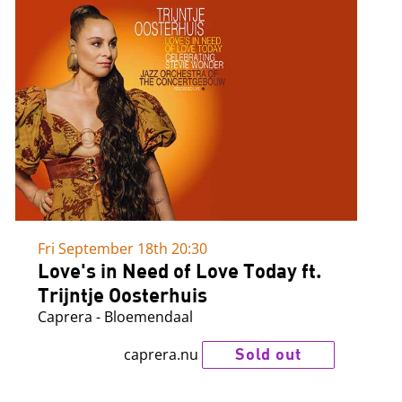
Fri September 18th
20:30
Love's in Need of Love Today ft.
Trijntje Oosterhuis
Caprera - Bloemendaal
Sold out
caprera.nu