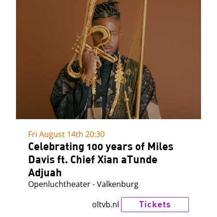
Fri August 14th
20:30
Celebrating 100 years of Miles
Davis ft. Chief Xian aTunde
Adjuah
Openluchtheater - Valkenburg
Tickets
oltvb.nl